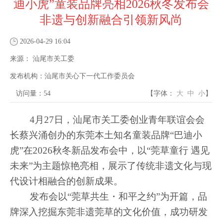
迪小虎”童装品牌亮相2026秋冬发布会
非遗与创新融合引领新风尚
2026-04-29 16:04
来源：
汕尾市关工委
发布机构：
汕尾市关心下一代工作委员会
访问量：54
【字体：
大
中
小
】
4月27日，汕尾市关工委创业青年联谊会会
长蔡兴涌创办的东莞本土知名童装品牌“巴迪小
虎”在2026秋冬新品发布会中，以“莞草童行 遇见
未来”为主题惊艳亮相，展示了传统非遗文化与现
代设计相融合的创新成果。
发布会以“莞草共生・和平之约”为开篇，品
牌深入挖掘东莞非遗莞草的文化价值，成功研发